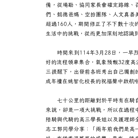
備，從場勘、協同家長會確定路線、
們、懿德爸媽、空拍團隊、人文真善
超過160人，期間修正了不下數十
生活中的挑戰，從而更加深刻地認識
時間來到114年3月28日，一早
好的流程領車集合，氣象預報32度
三提醒下，出發前各班秀出自己獨創
成年禮在姚智化校長的祝福聲中啟航
七十公里的距離對於平時有在騎自
來說，卻是一項大挑戰，所以在過程
陪騎與代騎的高三學長姐以及護理師
志工郭同學分享：「兩年前我們是高