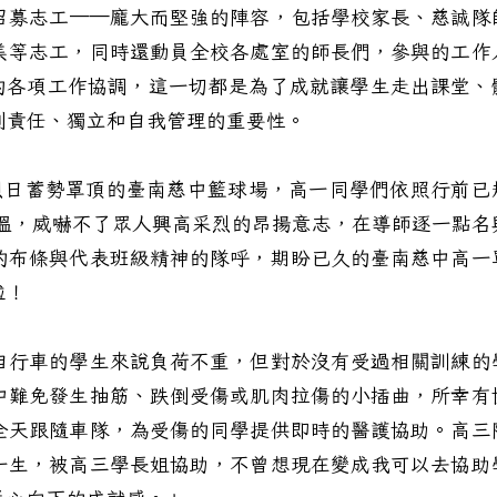
召募志工──龐大而堅強的陣容，包括學校家長、慈誠隊
美等志工，同時還動員全校各處室的師長們，參與的工作
次的各項工作協調，這一切都是為了成就讓學生走出課堂、
到責任、獨立和自我管理的重要性。
烈日蓄勢罩頂的臺南慈中籃球場，高一同學們依照行前已
高溫，威嚇不了眾人興高采烈的昂揚意志，在導師逐一點名
的布條與代表班級精神的隊呼，期盼已久的臺南慈中高一
啦！
行車的學生來說負荷不重，但對於沒有受過相關訓練的
中難免發生抽筋、跌倒受傷或肌肉拉傷的小插曲，所幸有
全天跟隨車隊，為受傷的同學提供即時的醫護協助。高三
一生，被高三學長姐協助，不曾想現在變成我可以去協助