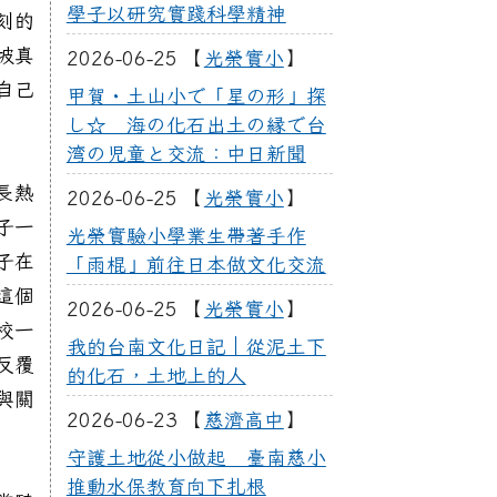
學子以研究實踐科學精神
刻的
坡真
2026-06-25 【
光榮實小
】
自己
甲賀・土山小で「星の形」探
し☆ 海の化石出土の縁で台
湾の児童と交流：中日新聞
長熱
2026-06-25 【
光榮實小
】
子一
光榮實驗小學業生帶著手作
子在
「雨棍」前往日本做文化交流
這個
2026-06-25 【
光榮實小
】
校一
我的台南文化日記｜從泥土下
反覆
的化石，土地上的人
與關
2026-06-23 【
慈濟高中
】
守護土地從小做起 臺南慈小
推動水保教育向下扎根