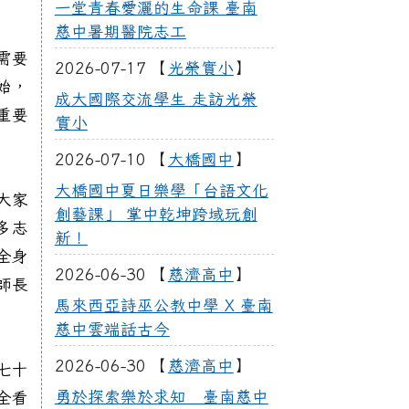
一堂青春愛灑的生命課 臺南
慈中暑期醫院志工
需要
2026-07-17 【
光榮實小
】
始，
成大國際交流學生 走訪光榮
重要
實小
2026-07-10 【
大橋國中
】
大橋國中夏日樂學「台語文化
大家
創藝課」 掌中乾坤跨域玩創
多志
新！
全身
2026-06-30 【
慈濟高中
】
師長
馬來西亞詩巫公教中學 X 臺南
慈中雲端話古今
2026-06-30 【
慈濟高中
】
七十
勇於探索樂於求知 臺南慈中
全看