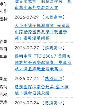
世界是教室 服務是學習 臺
師伯
南慈小海外交流展人文
人員
2026-07-29 【
光華高中
】
體驗
大小手攜手揮灑彩虹--光華高
中跨齡跨國界共學「玩畫學
笑」畫展溫馨揭幕
規畫
2026-07-27 【
黎明高中
】
與再
黎明中學 FTC 28067 勇闖美
單車
國芝加哥國際邀請賽 勇奪兩
項大獎並締造全場最高分
2026-07-24 【
慈濟高中
】
學生
協助
慈濟國際探索營赴美 登上核
桃市議會倡議永續
陪騎
學弟
2026-07-24 【
慈濟高中
】