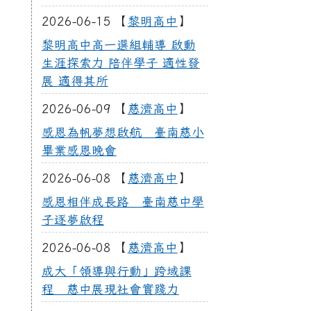
2026-06-15 【
黎明高中
】
黎明高中高一選組輔導 啟動
生涯探索力 陪伴學子 適性發
展 適得其所
2026-06-09 【
慈濟高中
】
感恩為帆夢想啟航 臺南慈小
畢業感恩晚會
2026-06-08 【
慈濟高中
】
感恩相伴成長路 臺南慈中學
子逐夢啟程
2026-06-08 【
慈濟高中
】
成大「領導與行動」跨域課
程 慈中展現社會實踐力