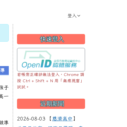
登入
左邊區域內容
快速登入
報導
若帳密正確卻無法登入，Chrome 請
按 Ctrl + Shift + N 用「無痕視窗」
試試。
孩子
高一
近期新聞
2026-08-03 【
慈濟高中
】
做準