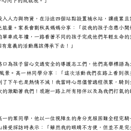
手心向下的成就感。」
入人力與物資，在沿途四個站點設置補水站，讓疲累且
充能量。家長會劉秋美媽媽分享：「從我的孩子念慈小開
的單車成年禮，一路看著不同的孩子完成他們年輕生命的
個有意義的活動應該傳承下去！」
口為孩子留心交通安全的導護志工們，他們高舉標語為
風景。高一林同學分享：「這次活動我們在路上看到很
到了下午也是熱情不減！我當時心想儘管過程很累，騎到
次的激勵著我們！感謝一路上所有陪伴以及為我們打氣的
一的葉同學，他以一位視障生的身分克服困難全程完騎
山接受採訪時表示：「雖然我的眼睛不方便，但並不是完