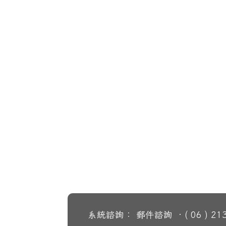
系統諮詢： 郵件諮詢 ‧( 06 ) 2130