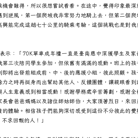
乘機會難得，所以很想嘗試看看。在途中，覺得印象最深
遇到逆風，第一個爬坡我非常努力地騎上去，但第二個爬
高興能完成這趟七十公里的騎乘考驗，這個挑戰也是對我
示：「70K單車成年禮一直是臺南慈中深獲學生及家
我第三次陪同學生參加，但依舊有滿滿的感動。班上的孩
到即將出發前組成前、中、後的應援小組，彼此照顧。孩
餘力之時再挺身而出幫助其他人、反饋團體，讓親眼看到
與人生意義感到相當感動！感謝學務處辛苦籌劃，感謝全
家長會爸爸媽媽以及諸位師姑師伯，大家頂著烈日，來回
貴的體驗。相信孩子們能夠深切感受到這份不分彼此的愛
、不求回報的人！」