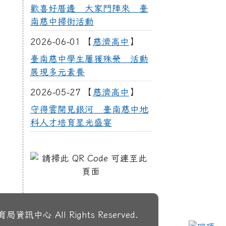
歡喜好厝邊 大家鬥陣來 臺
南慈中掃街活動
2026-06-01 【
慈濟高中
】
臺南慈中學生屢獲殊榮 活動
展現多元素養
2026-05-27 【
慈濟高中
】
守得雲開見銀河 臺南慈中地
科人才培育星光盛宴
右邊區域內容
訊中心 All Rights Reserved.