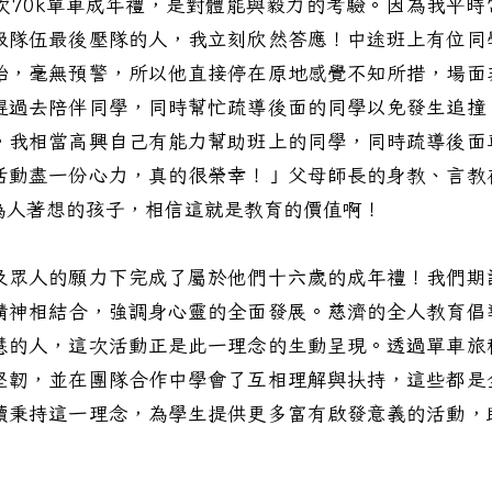
0k單車成年禮，是對體能與毅力的考驗。因為我平時
級隊伍最後壓隊的人，我立刻欣然答應！中途班上有位同
胎，毫無預警，所以他直接停在原地感覺不知所措，場面
趕過去陪伴同學，同時幫忙疏導後面的同學以免發生追撞
。我相當高興自己有能力幫助班上的同學，同時疏導後面
活動盡一份心力，真的很榮幸！」父母師長的身教、言教
為人著想的孩子，相信這就是教育的價值啊！
眾人的願力下完成了屬於他們十六歲的成年禮！我們期
精神相結合，強調身心靈的全面發展。慈濟的全人教育倡
慧的人，這次活動正是此一理念的生動呈現。透過單車旅
堅韌，並在團隊合作中學會了互相理解與扶持，這些都是
續秉持這一理念，為學生提供更多富有啟發意義的活動，