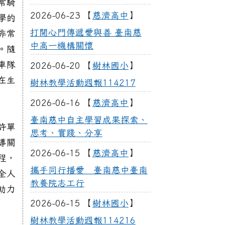
常騎
2026-06-23 【
慈濟高中
】
學的
打開心門傳遞愛與善 臺南慈
非常
中高一機構關懷
。隨
車隊
2026-06-20 【
樹林國小
】
在生
樹林教學活動週報114217
2026-06-16 【
慈濟高中
】
臺南慈中自主學習成果探索、
許單
思考、實踐、分享
導關
2026-06-15 【
慈濟高中
】
程，
攜手同行播愛 臺南慈中臺南
全人
教養院志工行
助力
2026-06-15 【
樹林國小
】
樹林教學活動週報114216