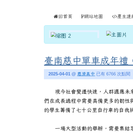
跳至主內容區
台南市政府教育局校園藝
導覽列
回首頁
網站地圖
產生連
頁尾區域
主內容區域
臺南慈中單車成年禮
2025-04-01 @
慈濟高中
已有 6766 次點閱
現今社會變遷快速，人群適應未來
們在成長過程中需要具備更多的韌性
的學生籌備了七十公里自行車的自我
一場大型活動的舉辦，需要集結眾